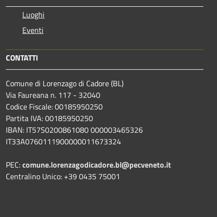
Luoghi
Eventi
CONTATTI
Comune di Lorenzago di Cadore (BL)
Via Faureana n. 117 - 32040
Codice Fiscale: 00185950250
Partita IVA: 00185950250
IBAN:
IT57S0200861080 000003465
326
IT33A0760111900000011673324
PEC:
comune.lorenzagodicadore.bl@pecveneto.it
Centralino Unico: +39 0435 75001