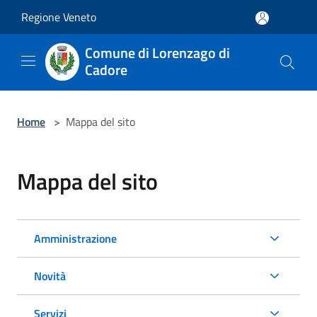
Salta al contenuto principale
Regione Veneto
Comune di Lorenzago di
Cadore
Home
>
Mappa del sito
Mappa del sito
Amministrazione
Novità
Servizi