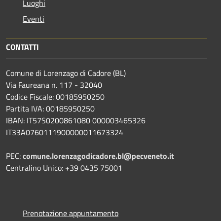
Luoghi
Eventi
CONTATTI
Comune di Lorenzago di Cadore (BL)
Via Faureana n. 117 - 32040
Codice Fiscale: 00185950250
Partita IVA: 00185950250
IBAN:
IT57S0200861080 000003465
326
IT33A0760111900000011673324
PEC:
comune.lorenzagodicadore.bl@pecveneto.it
Centralino Unico: +39 0435 75001
Prenotazione appuntamento