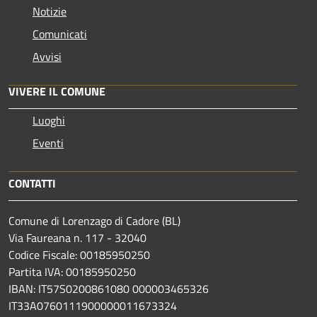
Notizie
Comunicati
Avvisi
VIVERE IL COMUNE
Luoghi
Eventi
CONTATTI
Comune di Lorenzago di Cadore (BL)
Via Faureana n. 117 - 32040
Codice Fiscale: 00185950250
Partita IVA: 00185950250
IBAN:
IT57S0200861080 000003465
326
IT33A0760111900000011673324