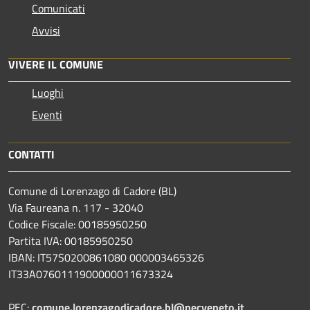
Comunicati
Avvisi
VIVERE IL COMUNE
Luoghi
Eventi
CONTATTI
Comune di Lorenzago di Cadore (BL)
Via Faureana n. 117 - 32040
Codice Fiscale: 00185950250
Partita IVA: 00185950250
IBAN:
IT57S0200861080 000003465
326
IT33A0760111900000011673324
PEC:
comune.lorenzagodicadore.bl@pecveneto.it