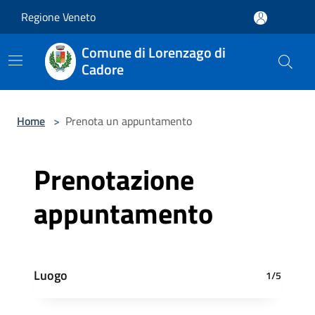
Salta al contenuto principale
Regione Veneto
Comune di Lorenzago di
Cadore
Home
>
Prenota un appuntamento
Prenotazione
appuntamento
Luogo
1/5