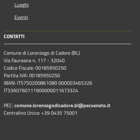
Luoghi
Eventi
CONTATTI
Comune di Lorenzago di Cadore (BL)
Via Faureana n. 117 - 32040
Codice Fiscale: 00185950250
Partita IVA: 00185950250
IBAN:
IT57S0200861080 000003465
326
IT33A0760111900000011673324
PEC:
comune.lorenzagodicadore.bl@pecveneto.it
Centralino Unico: +39 0435 75001