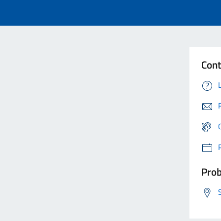
Cont
Prob