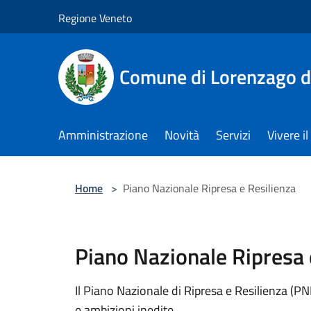
Salta al contenuto principale
Regione Veneto
Comune di Lorenzago d
Amministrazione
Novità
Servizi
Vivere 
Home
>
Piano Nazionale Ripresa e Resilienza
Piano Nazionale Ripresa 
Il Piano Nazionale di Ripresa e Resilienza 
e ambizioni inedite