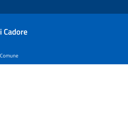
i Cadore
il Comune