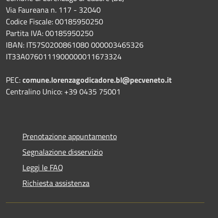
Via Faureana n. 117 - 32040
Codice Fiscale: 00185950250
Partita IVA: 00185950250
IBAN:
IT57S0200861080 000003465
326
IT33A0760111900000011673324
PEC:
comune.lorenzagodicadore.bl@pecveneto.it
Centralino Unico: +39 0435 75001
Prenotazione appuntamento
Segnalazione disservizio
Leggi le FAQ
Richiesta assistenza