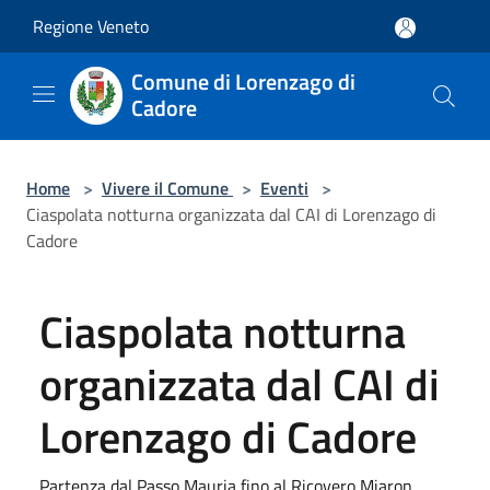
Salta al contenuto principale
Regione Veneto
Comune di Lorenzago di
Cadore
Home
>
Vivere il Comune
>
Eventi
>
Ciaspolata notturna organizzata dal CAI di Lorenzago di
Cadore
Ciaspolata notturna
organizzata dal CAI di
Lorenzago di Cadore
Partenza dal Passo Mauria fino al Ricovero Miaron