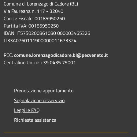
Comune di Lorenzago di Cadore (BL)
Via Faureana n. 117 - 32040
Codice Fiscale: 00185950250
Partita IVA: 00185950250
IBAN:
IT57S0200861080 000003465
326
IT33A0760111900000011673324
PEC:
comune.lorenzagodicadore.bl@pecveneto.it
Centralino Unico: +39 0435 75001
Prenotazione appuntamento
Segnalazione disservizio
Leggi le FAQ
Richiesta assistenza