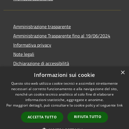
Amministrazione trasparente
Amministrazione Trasparente fino al 19/06/2024
Informativa privacy
Note legali
Dichiarazione di accessibilità
×
Meccanismo di feedback
Informazioni sui cookie
Questo sito web utilizza cookie tecnici e assimilati strettamente
necessari al corretto funzionamento e alla navigazione del sito,
nonché un cookie tecnico analitico al solo fine di elaborare
informazioni statistiche, aggregate e anonime.
RSS
Copyright © 2026 • Comune di
Per maggiori dettagli, può consultare la cookie policy al seguente
link
Accessibilità
Lorenzago di Cadore • Powered
Privacy
Municipium
Accesso
by
•
RIFIUTA TUTTO
ACCETTA TUTTO
Cookie
redazione