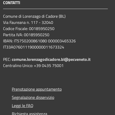
CONTATTI
Comune di Lorenzago di Cadore (BL)
Via Faureana n. 117 - 32040
Codice Fiscale: 00185950250
Partita IVA: 00185950250
IBAN:
IT57S0200861080 000003465
326
IT33A0760111900000011673324
PEC:
comune.lorenzagodicadore.bl@pecveneto.it
Centralino Unico: +39 0435 75001
Prenotazione appuntamento
Segnalazione disservizio
Leggi le FAQ
Richiesta assistenza