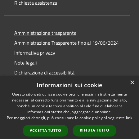
Richiesta assistenza
Amministrazione trasparente
Amministrazione Trasparente fino al 19/06/2024
Informativa privacy
Note legali
Dichiarazione di accessibilità
×
Meccanismo di feedback
Informazioni sui cookie
Questo sito web utilizza cookie tecnici e assimilati strettamente
necessari al corretto funzionamento e alla navigazione del sito,
nonché un cookie tecnico analitico al solo fine di elaborare
informazioni statistiche, aggregate e anonime.
RSS
Copyright © 2026 • Comune di
Per maggiori dettagli, può consultare la cookie policy al seguente
link
Accessibilità
Lorenzago di Cadore • Powered
Privacy
Municipium
Accesso
by
•
RIFIUTA TUTTO
ACCETTA TUTTO
Cookie
redazione