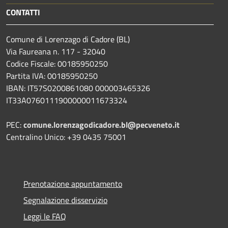
CONTATTI
Comune di Lorenzago di Cadore (BL)
Via Faureana n. 117 - 32040
Codice Fiscale: 00185950250
Partita IVA: 00185950250
IBAN:
IT57S0200861080 000003465
326
IT33A0760111900000011673324
PEC:
comune.lorenzagodicadore.bl@pecveneto.it
Centralino Unico: +39 0435 75001
Prenotazione appuntamento
Segnalazione disservizio
Leggi le FAQ