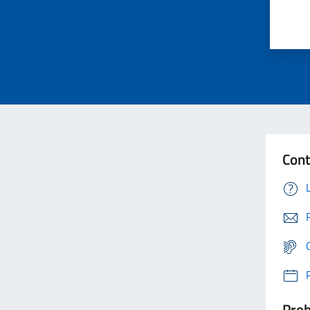
Cont
Prob