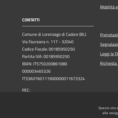
Mobilità e
CONTATTI
Comune di Lorenzago di Cadore (BL)
Prenotaz
Via Faureana n. 117 - 32040
Segnalazi
Codice Fiscale: 00185950250
Leggi le 
Partita IVA: 00185950250
Richiesta
IBAN:
IT57S0200861080
000003465
326
IT33A0760111900000011673324
PEC:
comune.lorenzagodicadore.bl@pecveneto.it
Centralino Unico: +39 0435 75001
Questo sito 
alla navig