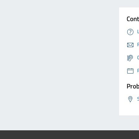
Cont
Prob