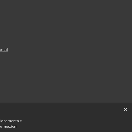
o al
×
nzionamento e
nformazioni