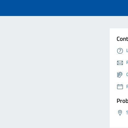
Cont
Prob