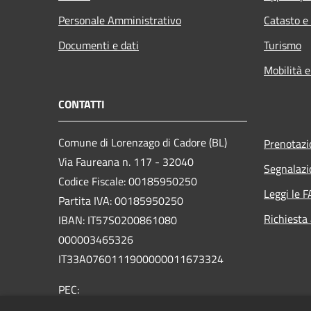
Personale Amministrativo
Catasto e
Documenti e dati
Turismo
Mobilità e
CONTATTI
Comune di Lorenzago di Cadore (BL)
Prenotaz
Via Faureana n. 117 - 32040
Segnalazi
Codice Fiscale: 00185950250
Leggi le 
Partita IVA: 00185950250
Richiesta
IBAN:
IT57S0200861080
000003465
326
IT33A0760111900000011673324
PEC:
comune.lorenzagodicadore.bl@pecveneto.it