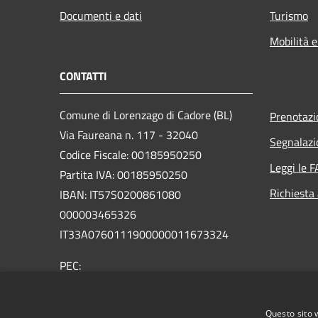
Documenti e dati
Turismo
Mobilità e
CONTATTI
Comune di Lorenzago di Cadore (BL)
Prenotaz
Via Faureana n. 117 - 32040
Segnalazi
Codice Fiscale: 00185950250
Leggi le 
Partita IVA: 00185950250
Richiesta
IBAN:
IT57S0200861080
000003465
326
IT33A0760111900000011673324
PEC:
comune.lorenzagodicadore.bl@pecveneto.it
Centralino Unico: +39 0435 75001
Questo sito 