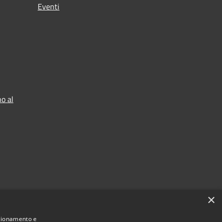
Eventi
o al
×
nzionamento e