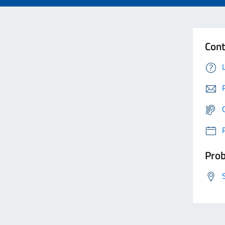
Cont
Prob