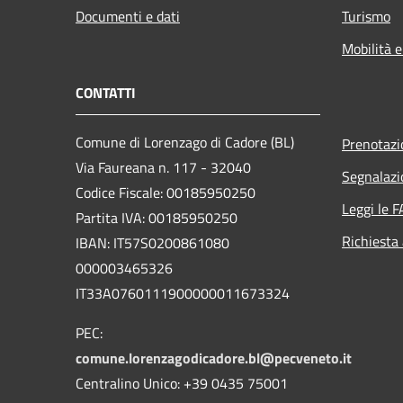
Documenti e dati
Turismo
Mobilità e
CONTATTI
Comune di Lorenzago di Cadore (BL)
Prenotaz
Via Faureana n. 117 - 32040
Segnalazi
Codice Fiscale: 00185950250
Leggi le 
Partita IVA: 00185950250
Richiesta
IBAN:
IT57S0200861080
000003465
326
IT33A0760111900000011673324
PEC:
comune.lorenzagodicadore.bl@pecveneto.it
Centralino Unico: +39 0435 75001