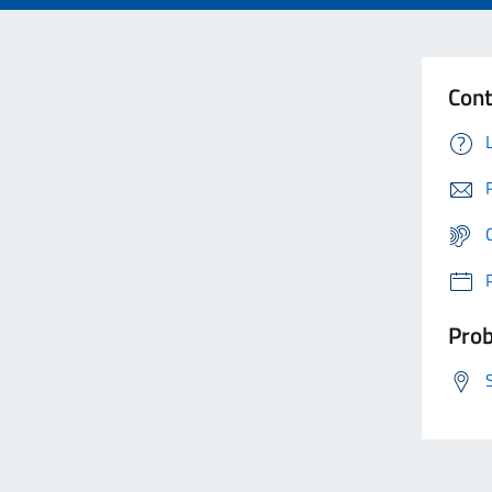
Cont
Prob