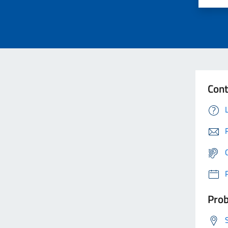
Cont
Prob