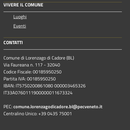
VIVERE IL COMUNE
Luoghi
Eventi
CONTATTI
Comune di Lorenzago di Cadore (BL)
Via Faureana n. 117 - 32040
Codice Fiscale: 00185950250
Partita IVA: 00185950250
IBAN:
IT57S0200861080 000003465
326
IT33A0760111900000011673324
PEC:
comune.lorenzagodicadore.bl@pecveneto.it
Centralino Unico: +39 0435 75001