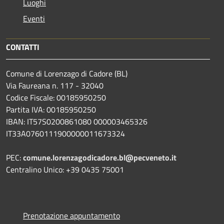
Luoghi
Eventi
CONTATTI
Comune di Lorenzago di Cadore (BL)
Via Faureana n. 117 - 32040
Codice Fiscale: 00185950250
Partita IVA: 00185950250
IBAN:
IT57S0200861080 000003465
326
IT33A0760111900000011673324
PEC:
comune.lorenzagodicadore.bl@pecveneto.it
Centralino Unico: +39 0435 75001
Prenotazione appuntamento