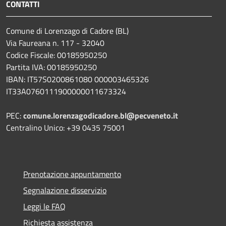
CONTATTI
Comune di Lorenzago di Cadore (BL)
Via Faureana n. 117 - 32040
Codice Fiscale: 00185950250
Partita IVA: 00185950250
IBAN:
IT57S0200861080 000003465
326
IT33A0760111900000011673324
PEC:
comune.lorenzagodicadore.bl@pecveneto.it
Centralino Unico: +39 0435 75001
Prenotazione appuntamento
Segnalazione disservizio
Leggi le FAQ
Richiesta assistenza