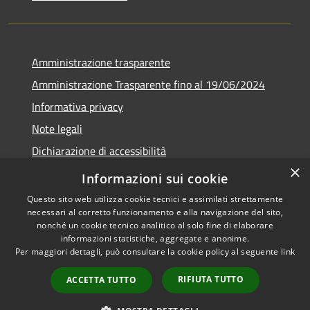
Amministrazione trasparente
Amministrazione Trasparente fino al 19/06/2024
Informativa privacy
Note legali
Dichiarazione di accessibilità
×
Meccanismo di feedback
Informazioni sui cookie
Questo sito web utilizza cookie tecnici e assimilati strettamente
necessari al corretto funzionamento e alla navigazione del sito,
nonché un cookie tecnico analitico al solo fine di elaborare
informazioni statistiche, aggregate e anonime.
RSS
Copyright © 2026 • Comune di
Per maggiori dettagli, può consultare la cookie policy al seguente
link
Accessibilità
Lorenzago di Cadore • Powered
Privacy
Municipium
Accesso
by
•
RIFIUTA TUTTO
ACCETTA TUTTO
Cookie
redazione
Mappa del sito