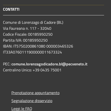
CONTATTI
Comune di Lorenzago di Cadore (BL)
Via Faureana n. 117 - 32040
Codice Fiscale: 00185950250
Partita IVA: 00185950250
IBAN:
IT57S0200861080 000003465
326
IT33A0760111900000011673324
PEC:
comune.lorenzagodicadore.bl@pecveneto.it
Centralino Unico: +39 0435 75001
Prenotazione appuntamento
Segnalazione disservizio
Leggi le FAQ