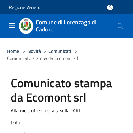
Salta al contenuto principale
Regione Veneto
Comune di Lorenzago di
Cadore
Home
>
Novità
>
Comunicati
>
Comunicato stampa da Ecomont srl
Comunicato stampa
da Ecomont srl
Allarme truffe: sms falsi sulla TARI.
Data :