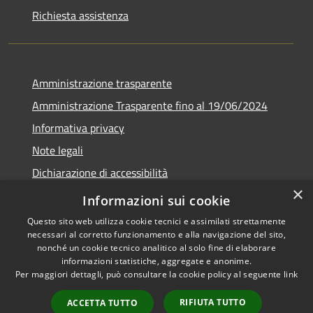
Richiesta assistenza
Amministrazione trasparente
Amministrazione Trasparente fino al 19/06/2024
Informativa privacy
Note legali
Dichiarazione di accessibilità
×
Meccanismo di feedback
Informazioni sui cookie
Questo sito web utilizza cookie tecnici e assimilati strettamente
necessari al corretto funzionamento e alla navigazione del sito,
nonché un cookie tecnico analitico al solo fine di elaborare
informazioni statistiche, aggregate e anonime.
RSS
Copyright © 2026 • Comune di
Per maggiori dettagli, può consultare la cookie policy al seguente
link
Accessibilità
Lorenzago di Cadore • Powered
Privacy
Municipium
Accesso
by
•
RIFIUTA TUTTO
ACCETTA TUTTO