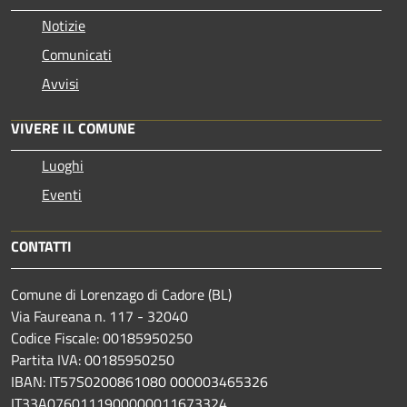
Notizie
Comunicati
Avvisi
VIVERE IL COMUNE
Luoghi
Eventi
CONTATTI
Comune di Lorenzago di Cadore (BL)
Via Faureana n. 117 - 32040
Codice Fiscale: 00185950250
Partita IVA: 00185950250
IBAN:
IT57S0200861080 000003465
326
IT33A0760111900000011673324