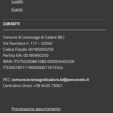
Luoghi
Eventi
CONTATTI
Comune di Lorenzago di Cadore (BL)
Via Faureana n. 117 - 32040
Codice Fiscale: 00185950250
Partita IVA: 00185950250
IBAN:
IT57S0200861080 000003465
326
IT33A0760111900000011673324
PEC:
comune.lorenzagodicadore.bl@pecveneto.it
Centralino Unico: +39 0435 75001
Prenotazione appuntamento