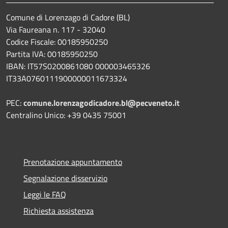
Comune di Lorenzago di Cadore (BL)
Via Faureana n. 117 - 32040
Codice Fiscale: 00185950250
Partita IVA: 00185950250
IBAN:
IT57S0200861080 000003465
326
IT33A0760111900000011673324
PEC:
comune.lorenzagodicadore.bl@pecveneto.it
Centralino Unico: +39 0435 75001
Prenotazione appuntamento
Segnalazione disservizio
Leggi le FAQ
Richiesta assistenza