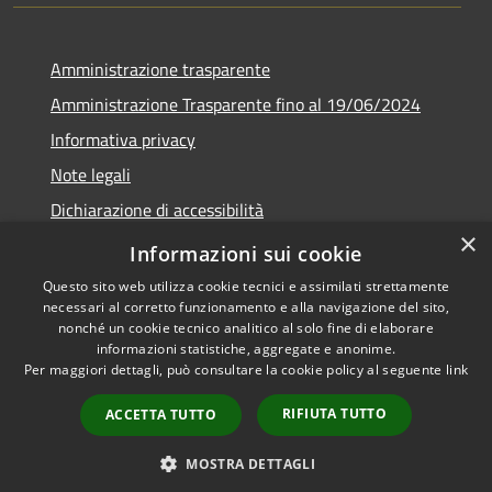
Amministrazione trasparente
Amministrazione Trasparente fino al 19/06/2024
Informativa privacy
Note legali
Dichiarazione di accessibilità
×
Meccanismo di feedback
Informazioni sui cookie
Questo sito web utilizza cookie tecnici e assimilati strettamente
necessari al corretto funzionamento e alla navigazione del sito,
nonché un cookie tecnico analitico al solo fine di elaborare
informazioni statistiche, aggregate e anonime.
RSS
Copyright © 2026 • Comune di
Per maggiori dettagli, può consultare la cookie policy al seguente
link
Accessibilità
Lorenzago di Cadore • Powered
Privacy
Municipium
Accesso
by
•
RIFIUTA TUTTO
ACCETTA TUTTO
Cookie
redazione
Mappa del sito
MOSTRA DETTAGLI