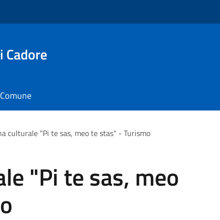
i Cadore
il Comune
a culturale "Pi te sas, meo te stas" - Turismo
le "Pi te sas, meo
mo