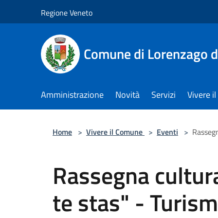
Salta al contenuto principale
Regione Veneto
Comune di Lorenzago d
Amministrazione
Novità
Servizi
Vivere 
Home
>
Vivere il Comune
>
Eventi
>
Rassegn
Rassegna cultura
te stas" - Turis