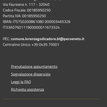
Via Faureana n. 117 - 32040
Codice Fiscale: 00185950250
Partita IVA: 00185950250
IBAN:
IT57S0200861080 000003465
326
IT33A0760111900000011673324
PEC:
comune.lorenzagodicadore.bl@pecveneto.it
Centralino Unico: +39 0435 75001
Prenotazione appuntamento
Segnalazione disservizio
Leggi le FAQ
Richiesta assistenza