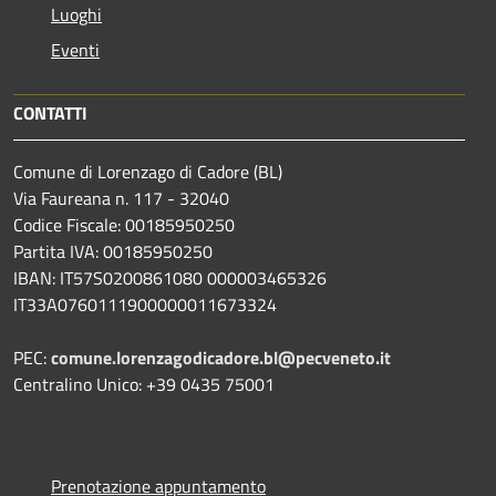
Luoghi
Eventi
CONTATTI
Comune di Lorenzago di Cadore (BL)
Via Faureana n. 117 - 32040
Codice Fiscale: 00185950250
Partita IVA: 00185950250
IBAN:
IT57S0200861080 000003465
326
IT33A0760111900000011673324
PEC:
comune.lorenzagodicadore.bl@pecveneto.it
Centralino Unico: +39 0435 75001
Prenotazione appuntamento