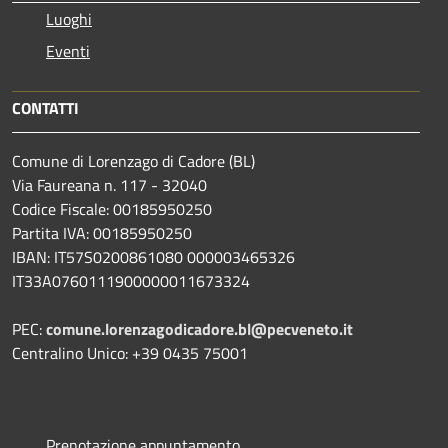
Luoghi
Eventi
CONTATTI
Comune di Lorenzago di Cadore (BL)
Via Faureana n. 117 - 32040
Codice Fiscale: 00185950250
Partita IVA: 00185950250
IBAN:
IT57S0200861080 000003465
326
IT33A0760111900000011673324
PEC:
comune.lorenzagodicadore.bl@pecveneto.it
Centralino Unico: +39 0435 75001
Prenotazione appuntamento