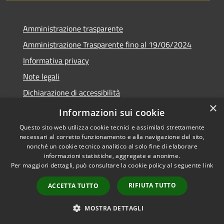
Amministrazione trasparente
Amministrazione Trasparente fino al 19/06/2024
Informativa privacy
Note legali
Dichiarazione di accessibilità
×
Meccanismo di feedback
Informazioni sui cookie
Questo sito web utilizza cookie tecnici e assimilati strettamente
necessari al corretto funzionamento e alla navigazione del sito,
nonché un cookie tecnico analitico al solo fine di elaborare
informazioni statistiche, aggregate e anonime.
RSS
Copyright © 2026 • Comune di
Per maggiori dettagli, può consultare la cookie policy al seguente
link
Accessibilità
Lorenzago di Cadore • Powered
Privacy
Municipium
Accesso
by
•
RIFIUTA TUTTO
ACCETTA TUTTO
Cookie
redazione
Mappa del sito
MOSTRA DETTAGLI