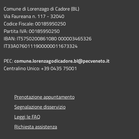
Comune di Lorenzago di Cadore (BL)
Via Faureana n. 117 - 32040
Codice Fiscale: 00185950250
Partita IVA: 00185950250
IBAN:
IT57S0200861080 000003465
326
IT33A0760111900000011673324
PEC:
comune.lorenzagodicadore.bl@pecveneto.it
Centralino Unico: +39 0435 75001
Prenotazione appuntamento
Segnalazione disservizio
Leggi le FAQ
Richiesta assistenza