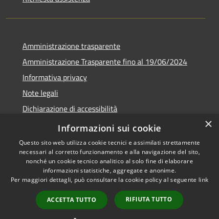
Amministrazione trasparente
Amministrazione Trasparente fino al 19/06/2024
Informativa privacy
Note legali
Dichiarazione di accessibilità
×
Meccanismo di feedback
Informazioni sui cookie
Questo sito web utilizza cookie tecnici e assimilati strettamente
necessari al corretto funzionamento e alla navigazione del sito,
nonché un cookie tecnico analitico al solo fine di elaborare
informazioni statistiche, aggregate e anonime.
RSS
Copyright © 2026 • Comune di
Per maggiori dettagli, può consultare la cookie policy al seguente
link
Accessibilità
Lorenzago di Cadore • Powered
Privacy
Municipium
Accesso
by
•
RIFIUTA TUTTO
ACCETTA TUTTO
Cookie
redazione