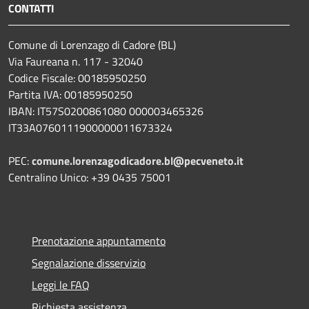
CONTATTI
Comune di Lorenzago di Cadore (BL)
Via Faureana n. 117 - 32040
Codice Fiscale: 00185950250
Partita IVA: 00185950250
IBAN:
IT57S0200861080 000003465
326
IT33A0760111900000011673324
PEC:
comune.lorenzagodicadore.bl@pecveneto.it
Centralino Unico: +39 0435 75001
Prenotazione appuntamento
Segnalazione disservizio
Leggi le FAQ
Richiesta assistenza