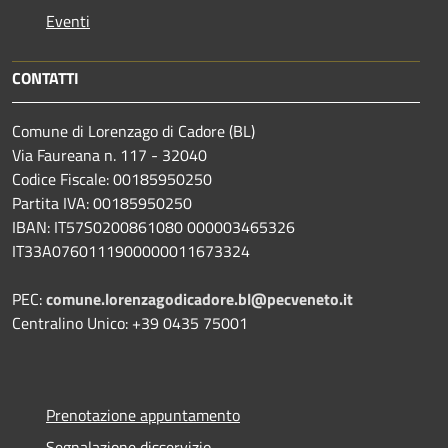
Eventi
CONTATTI
Comune di Lorenzago di Cadore (BL)
Via Faureana n. 117 - 32040
Codice Fiscale: 00185950250
Partita IVA: 00185950250
IBAN:
IT57S0200861080 000003465
326
IT33A0760111900000011673324
PEC:
comune.lorenzagodicadore.bl@pecveneto.it
Centralino Unico: +39 0435 75001
Prenotazione appuntamento
Segnalazione disservizio