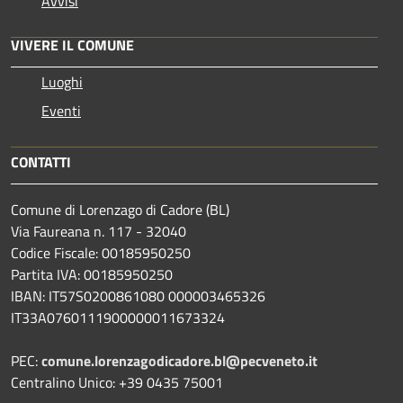
Avvisi
VIVERE IL COMUNE
Luoghi
Eventi
CONTATTI
Comune di Lorenzago di Cadore (BL)
Via Faureana n. 117 - 32040
Codice Fiscale: 00185950250
Partita IVA: 00185950250
IBAN:
IT57S0200861080 000003465
326
IT33A0760111900000011673324
PEC:
comune.lorenzagodicadore.bl@pecveneto.it
Centralino Unico: +39 0435 75001