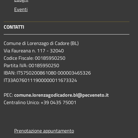
Eventi
CONTATTI
Comune di Lorenzago di Cadore (BL)
Via Faureana n. 117 - 32040
Codice Fiscale: 00185950250
Partita IVA: 00185950250
IBAN:
IT57S0200861080 000003465
326
IT33A0760111900000011673324
PEC:
comune.lorenzagodicadore.bl@pecveneto.it
Centralino Unico: +39 0435 75001
Prenotazione appuntamento