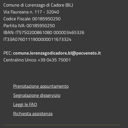
Comune di Lorenzago di Cadore (BL)
Via Faureana n. 117 - 32040
Codice Fiscale: 00185950250
Partita IVA: 00185950250
IBAN:
IT57S0200861080 000003465
326
IT33A0760111900000011673324
PEC:
comune.lorenzagodicadore.bl@pecveneto.it
Centralino Unico: +39 0435 75001
Prenotazione appuntamento
Segnalazione disservizio
Leggi le FAQ
Richiesta assistenza