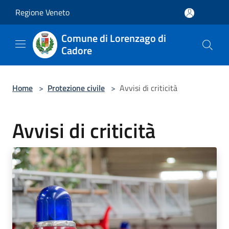
Salta al contenuto principale
Regione Veneto
Comune di Lorenzago di
Cadore
Home
>
Protezione civile
>
Avvisi di criticità
Avvisi di criticità