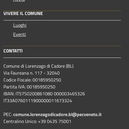
VIVERE IL COMUNE
Luoghi
Eventi
CONTATTI
Comune di Lorenzago di Cadore (BL)
Via Faureana n. 117 - 32040
Codice Fiscale: 00185950250
Partita IVA: 00185950250
IBAN:
IT57S0200861080 000003465
326
IT33A0760111900000011673324
PEC:
comune.lorenzagodicadore.bl@pecveneto.it
Centralino Unico: +39 0435 75001