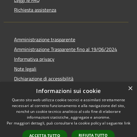
Richiesta assistenza
Amministrazione trasparente
Amministrazione Trasparente fino al 19/06/2024
Informativa privacy
Note legali
Dichiarazione di accessibilità
×
Meccanismo di feedback
Informazioni sui cookie
Questo sito web utilizza cookie tecnici e assimilati strettamente
necessari al corretto funzionamento e alla navigazione del sito,
nonché un cookie tecnico analitico al solo fine di elaborare
informazioni statistiche, aggregate e anonime.
RSS
Copyright © 2026 • Comune di
Per maggiori dettagli, può consultare la cookie policy al seguente
link
Accessibilità
Lorenzago di Cadore • Powered
Privacy
Municipium
Accesso
by
•
RIFIUTA TUTTO
ACCETTA TUTTO