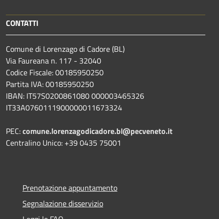
CONTATTI
Comune di Lorenzago di Cadore (BL)
Via Faureana n. 117 - 32040
Codice Fiscale: 00185950250
Partita IVA: 00185950250
IBAN:
IT57S0200861080 000003465
326
IT33A0760111900000011673324
PEC:
comune.lorenzagodicadore.bl@pecveneto.it
Centralino Unico: +39 0435 75001
Prenotazione appuntamento
Segnalazione disservizio
Leggi le FAQ