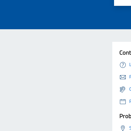
Cont
Prob