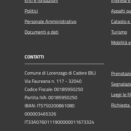
Enti e fondazioni
Imprese 
Politici
Appalti pu
Personale Amministrativo
Catasto e
Documenti e dati
Turismo
Mobilità e
CONTATTI
Comune di Lorenzago di Cadore (BL)
Prenotaz
Via Faureana n. 117 - 32040
Segnalazi
Codice Fiscale: 00185950250
Leggi le 
Partita IVA: 00185950250
Richiesta
IBAN:
IT57S0200861080
000003465
326
IT33A0760111900000011673324