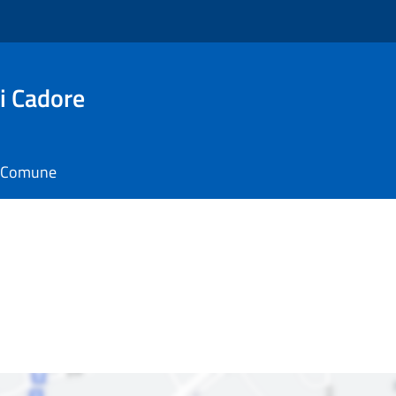
i Cadore
il Comune