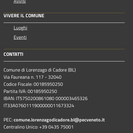
Avvisi
VIVERE IL COMUNE
Luoghi
Eventi
CONTATTI
Comune di Lorenzago di Cadore (BL)
Via Faureana n. 117 - 32040
Codice Fiscale: 00185950250
Partita IVA: 00185950250
IBAN:
IT57S0200861080 000003465
326
IT33A0760111900000011673324
PEC:
comune.lorenzagodicadore.bl@pecveneto.it
Centralino Unico: +39 0435 75001