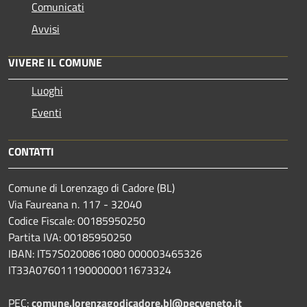
Comunicati
Avvisi
VIVERE IL COMUNE
Luoghi
Eventi
CONTATTI
Comune di Lorenzago di Cadore (BL)
Via Faureana n. 117 - 32040
Codice Fiscale: 00185950250
Partita IVA: 00185950250
IBAN:
IT57S0200861080 000003465
326
IT33A0760111900000011673324
PEC:
comune.lorenzagodicadore.bl@pecveneto.it