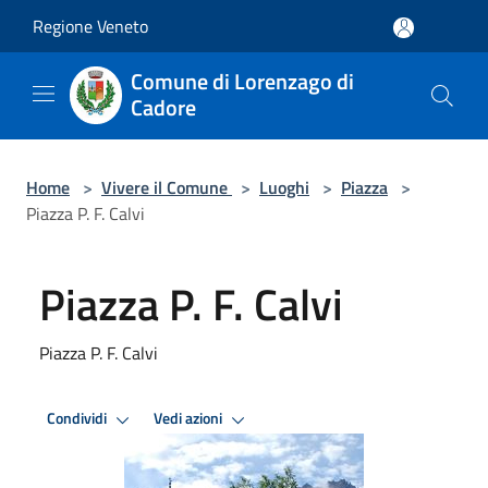
Salta al contenuto principale
Regione Veneto
Comune di Lorenzago di
Cadore
Home
>
Vivere il Comune
>
Luoghi
>
Piazza
>
Piazza P. F. Calvi
Piazza P. F. Calvi
Piazza P. F. Calvi
Condividi
Vedi azioni