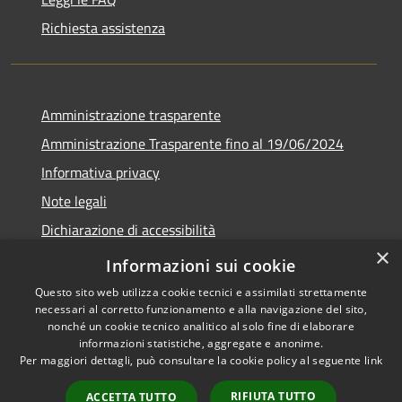
Richiesta assistenza
Amministrazione trasparente
Amministrazione Trasparente fino al 19/06/2024
Informativa privacy
Note legali
Dichiarazione di accessibilità
×
Meccanismo di feedback
Informazioni sui cookie
Questo sito web utilizza cookie tecnici e assimilati strettamente
necessari al corretto funzionamento e alla navigazione del sito,
nonché un cookie tecnico analitico al solo fine di elaborare
informazioni statistiche, aggregate e anonime.
RSS
Copyright © 2026 • Comune di
Per maggiori dettagli, può consultare la cookie policy al seguente
link
Accessibilità
Lorenzago di Cadore • Powered
Privacy
Municipium
Accesso
by
•
RIFIUTA TUTTO
ACCETTA TUTTO