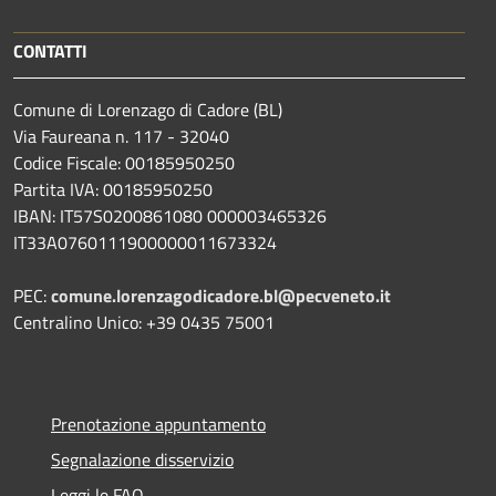
CONTATTI
Comune di Lorenzago di Cadore (BL)
Via Faureana n. 117 - 32040
Codice Fiscale: 00185950250
Partita IVA: 00185950250
IBAN:
IT57S0200861080 000003465
326
IT33A0760111900000011673324
PEC:
comune.lorenzagodicadore.bl@pecveneto.it
Centralino Unico: +39 0435 75001
Prenotazione appuntamento
Segnalazione disservizio
Leggi le FAQ