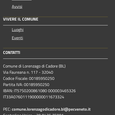
Avvisi
VIVERE IL COMUNE
Luoghi
Eventi
CONTATTI
Comune di Lorenzago di Cadore (BL)
Via Faureana n. 117 - 32040
Codice Fiscale: 00185950250
Partita IVA: 00185950250
IBAN:
IT57S0200861080 000003465
326
IT33A0760111900000011673324
PEC:
comune.lorenzagodicadore.bl@pecveneto.it