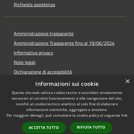
Richiesta assistenza
Amministrazione trasparente
Amministrazione Trasparente fino al 19/06/2024
Informativa privacy
Note legali
Dichiarazione di accessibilità
×
Meccanismo di feedback
Informazioni sui cookie
Questo sito web utilizza cookie tecnici e assimilati strettamente
necessari al corretto funzionamento e alla navigazione del sito,
nonché un cookie tecnico analitico al solo fine di elaborare
informazioni statistiche, aggregate e anonime.
RSS
Copyright © 2026 • Comune di
Per maggiori dettagli, può consultare la cookie policy al seguente
link
Accessibilità
Lorenzago di Cadore • Powered
Privacy
Municipium
Accesso
by
•
RIFIUTA TUTTO
ACCETTA TUTTO
Cookie
redazione