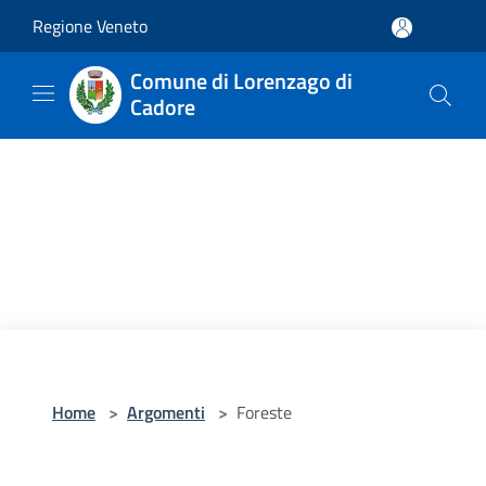
Salta al contenuto principale
Regione Veneto
Comune di Lorenzago di
Cadore
Home
>
Argomenti
>
Foreste