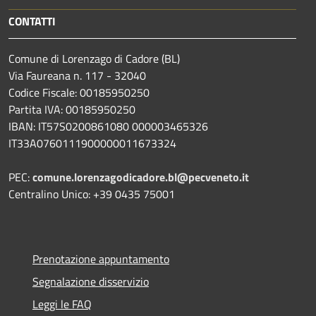
CONTATTI
Comune di Lorenzago di Cadore (BL)
Via Faureana n. 117 - 32040
Codice Fiscale: 00185950250
Partita IVA: 00185950250
IBAN:
IT57S0200861080 000003465
326
IT33A0760111900000011673324
PEC:
comune.lorenzagodicadore.bl@pecveneto.it
Centralino Unico: +39 0435 75001
Prenotazione appuntamento
Segnalazione disservizio
Leggi le FAQ