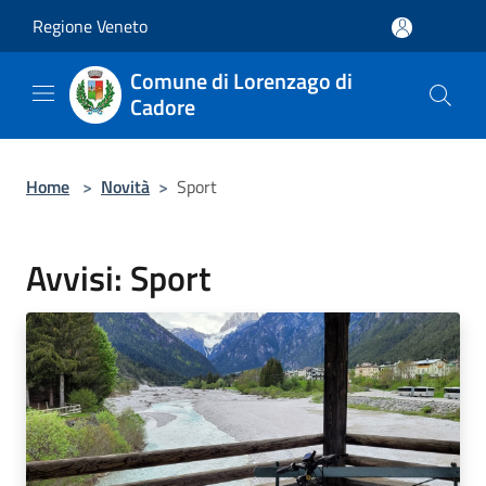
Salta al contenuto principale
Regione Veneto
Comune di Lorenzago di
Cadore
Home
>
Novità
>
Sport
Avvisi: Sport