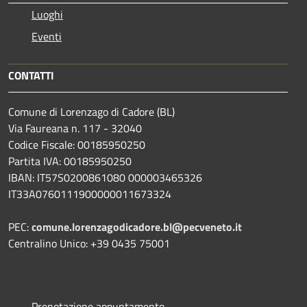
Luoghi
Eventi
CONTATTI
Comune di Lorenzago di Cadore (BL)
Via Faureana n. 117 - 32040
Codice Fiscale: 00185950250
Partita IVA: 00185950250
IBAN:
IT57S0200861080 000003465
326
IT33A0760111900000011673324
PEC:
comune.lorenzagodicadore.bl@pecveneto.it
Centralino Unico: +39 0435 75001
Prenotazione appuntamento