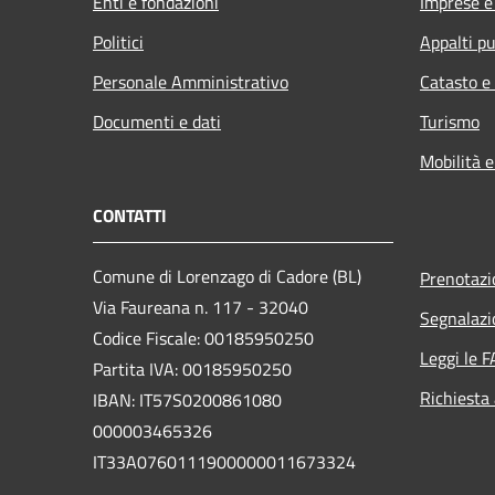
Enti e fondazioni
Imprese 
Politici
Appalti pu
Personale Amministrativo
Catasto e
Documenti e dati
Turismo
Mobilità e
CONTATTI
Comune di Lorenzago di Cadore (BL)
Prenotaz
Via Faureana n. 117 - 32040
Segnalazi
Codice Fiscale: 00185950250
Leggi le 
Partita IVA: 00185950250
Richiesta
IBAN:
IT57S0200861080
000003465
326
IT33A0760111900000011673324