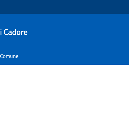
i Cadore
il Comune