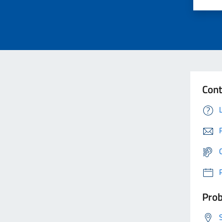
Cont
Prob