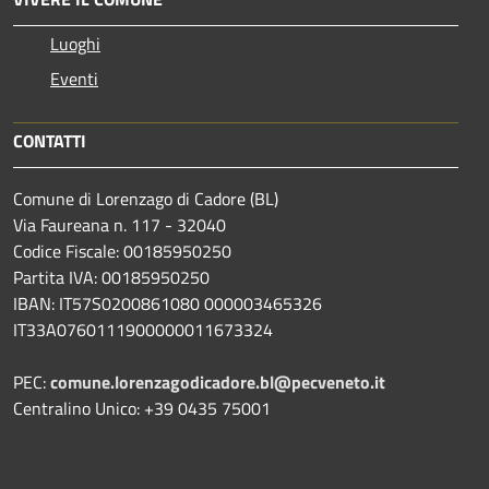
Luoghi
Eventi
CONTATTI
Comune di Lorenzago di Cadore (BL)
Via Faureana n. 117 - 32040
Codice Fiscale: 00185950250
Partita IVA: 00185950250
IBAN:
IT57S0200861080 000003465
326
IT33A0760111900000011673324
PEC:
comune.lorenzagodicadore.bl@pecveneto.it
Centralino Unico: +39 0435 75001