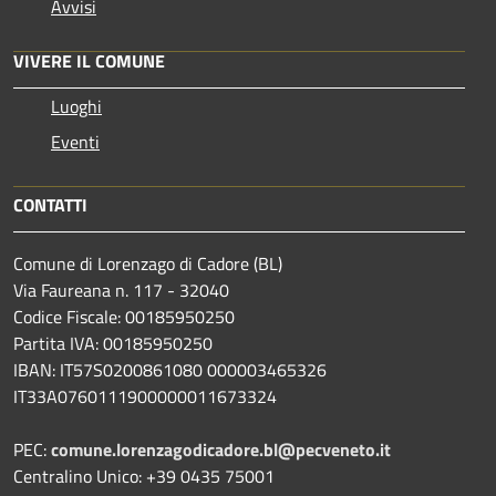
Avvisi
VIVERE IL COMUNE
Luoghi
Eventi
CONTATTI
Comune di Lorenzago di Cadore (BL)
Via Faureana n. 117 - 32040
Codice Fiscale: 00185950250
Partita IVA: 00185950250
IBAN:
IT57S0200861080 000003465
326
IT33A0760111900000011673324
PEC:
comune.lorenzagodicadore.bl@pecveneto.it
Centralino Unico: +39 0435 75001