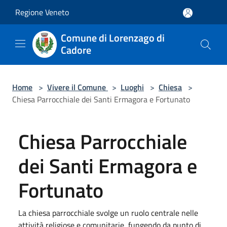
Salta al contenuto principale
Regione Veneto
Comune di Lorenzago di
Cadore
Home
>
Vivere il Comune
>
Luoghi
>
Chiesa
>
Chiesa Parrocchiale dei Santi Ermagora e Fortunato
Chiesa Parrocchiale
dei Santi Ermagora e
Fortunato
La chiesa parrocchiale svolge un ruolo centrale nelle
attività religiose e comunitarie, fungendo da punto di