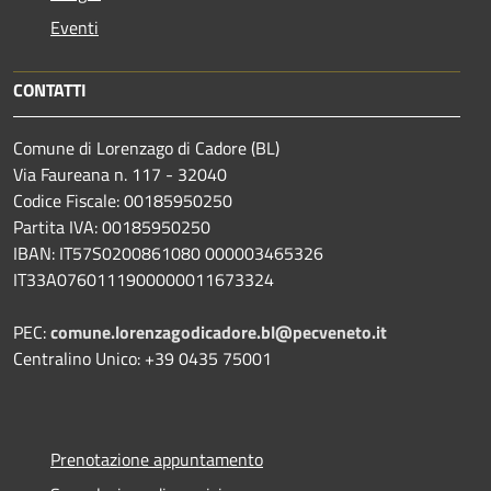
Eventi
CONTATTI
Comune di Lorenzago di Cadore (BL)
Via Faureana n. 117 - 32040
Codice Fiscale: 00185950250
Partita IVA: 00185950250
IBAN:
IT57S0200861080 000003465
326
IT33A0760111900000011673324
PEC:
comune.lorenzagodicadore.bl@pecveneto.it
Centralino Unico: +39 0435 75001
Prenotazione appuntamento