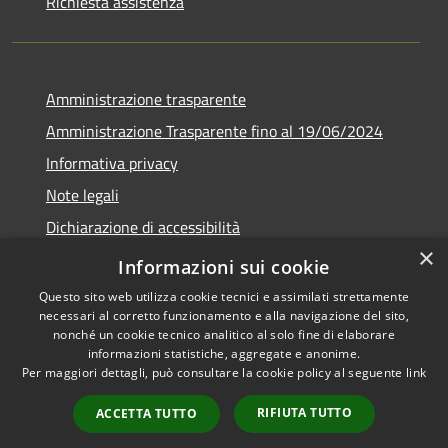
Richiesta assistenza
Amministrazione trasparente
Amministrazione Trasparente fino al 19/06/2024
Informativa privacy
Note legali
Dichiarazione di accessibilità
×
Meccanismo di feedback
Informazioni sui cookie
Questo sito web utilizza cookie tecnici e assimilati strettamente
necessari al corretto funzionamento e alla navigazione del sito,
nonché un cookie tecnico analitico al solo fine di elaborare
informazioni statistiche, aggregate e anonime.
RSS
Copyright © 2026 • Comune di
Per maggiori dettagli, può consultare la cookie policy al seguente
link
Accessibilità
Lorenzago di Cadore • Powered
Privacy
Municipium
Accesso
by
•
RIFIUTA TUTTO
ACCETTA TUTTO
Cookie
redazione