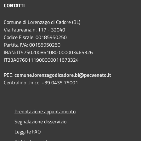
CONTATTI
Comune di Lorenzago di Cadore (BL)
Via Faureana n. 117 - 32040
Codice Fiscale: 00185950250
Partita IVA: 00185950250
IBAN:
IT57S0200861080 000003465
326
IT33A0760111900000011673324
PEC:
comune.lorenzagodicadore.bl@pecveneto.it
Centralino Unico: +39 0435 75001
Prenotazione appuntamento
Segnalazione disservizio
Leggi le FAQ