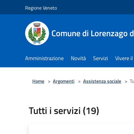
Salta al contenuto principale
Regione Veneto
Comune di Lorenzago d
Amministrazione
Novità
Servizi
Vivere 
Home
>
Argomenti
>
Assistenza sociale
>
Tu
Tutti i servizi (19)