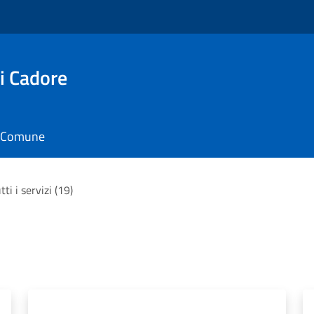
i Cadore
il Comune
tti i servizi (19)