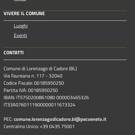
VIVERE IL COMUNE
Luoghi
Eventi
CONTATTI
Comune di Lorenzago di Cadore (BL)
Via Faureana n. 117 - 32040
Codice Fiscale: 00185950250
Partita IVA: 00185950250
IBAN:
IT57S0200861080 000003465
326
IT33A0760111900000011673324
PEC:
comune.lorenzagodicadore.bl@pecveneto.it
Centralino Unico: +39 0435 75001