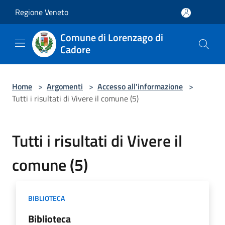
Salta al contenuto principale
Regione Veneto
Comune di Lorenzago di
Cadore
Home
>
Argomenti
>
Accesso all'informazione
>
Tutti i risultati di Vivere il comune (5)
Tutti i risultati di Vivere il
comune (5)
BIBLIOTECA
Biblioteca